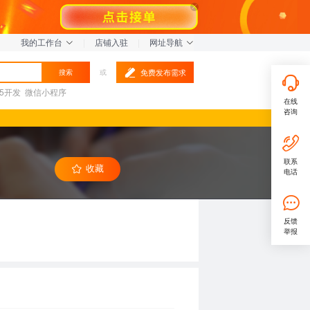
我的工作台
|
店铺入驻
|
网址导航
免费发布需求
搜索
或
L5开发
微信小程序
在线
咨询
联系
收藏
电话
反馈
举报