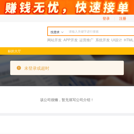
登录
|
注册
找需求
网站开发
APP开发
运营推广
系统开发
UI设计
HTM
标的大厅
未登录或超时
未登录或超时
该公司很懒，暂无填写公司介绍！