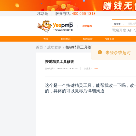
移动端
|
服务电话:
400-066-1318
找需求
成功案例
网站开发
AP
首页
案例展示
标的大厅
找服务商
未登录或超时
未登录或超时
首页
/
成功案例
/
按键精灵工具修改
按键精灵工具修改
发布时间：
2025-11-20 08:43:55
浏览量：
586
这个是一个按键精灵工具，能帮我改一下吗，改
的，具体的可以竞标后详细沟通