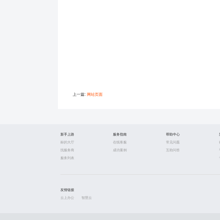
上一篇:
网站页面
新手上路
服务指南
帮助中心
标的大厅
在线客服
常见问题
找服务商
成功案例
互助问答
服务列表
友情链接
云上办公
智慧云