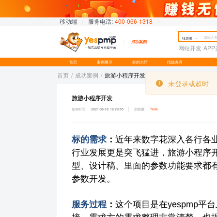
移动端
|
服务电话:
400-066-1318
找需求
成功案例
网站开发
AP
首页
案例展示
标的大厅
找服务商
首页
/
成功案例
/
旅游小程序开发
旅游小程序开发
发布时间：
2021-08-18 16:29:55
浏览量：
7696
标的需求
：
近年来数字花深入各行各
行业发展更是突飞猛进，旅游小程序
型、设计稿、里面的参数功能要求都
。
参数开发
服务过程
：
这个项目是在yespmp平