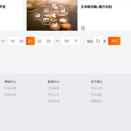
a开发
文本框功能+图片识别
19
20
21
22
23
50
确定
前往
页
帮助中心
新闻中心
关于我们
常见问题
行业新闻
平台介绍
互助问答
平台公告
平台须知
专题活动
联系我们