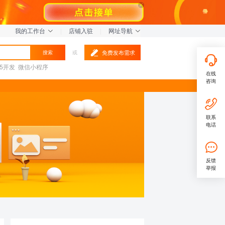
我的工作台
|
店铺入驻
|
网址导航
免费发布需求
搜索
或
L5开发
微信小程序
在线
咨询
联系
电话
反馈
举报