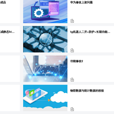
的成品
华为修改上架问题
前端项目(设计图还原成静态html页)
tg机器人二开+防护+长期功能开发
功能修改2
物联数据与统计数据的校核