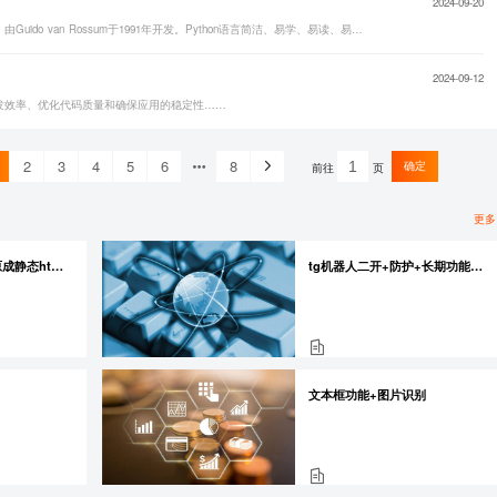
2024-09-20
Python是一门高级的、面向对象的、解释型的编程语言，由Guido van Rossum于1991年开发。Python语言简洁、易学、易读、易写，具有很好的可移植性、可扩展性和可维护性，被广泛应用于Web开发、数据科学、人工智能、机器学习、自然语言处理等领域……
2024-09-12
发效率、优化代码质量和确保应用的稳定性……
2
3
4
5
6
8
确定
前往
页
更多
前端项目(设计图还原成静态html页)
tg机器人二开+防护+长期功能开发
文本框功能+图片识别