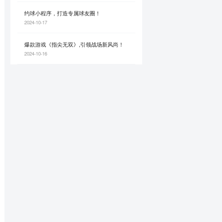
约球小程序，打造专属球友圈！
2024-10-17
爆款游戏‌《指尖无双》,引领战场新风尚！
2024-10-16