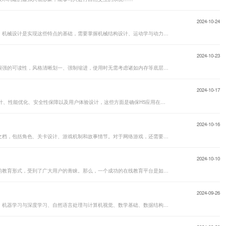
2024-10-24
机器人需要具备图像感知、行动能力、操作灵活等特点，机械设计是实现这些特点的基础，需要掌握机械结构设计、运动学与动力学、机械加工等知识……
2024-10-23
Python是一种代表简单主义思想的语言，语法设计具有很强的可读性，风格清晰划一、强制缩进，使用时无需考虑诸如内存等底层细节、可专注于编写代码逻辑本身……
2024-10-17
H5开发的核心注意事项包括跨浏览器兼容性、响应式设计、性能优化、安全性保障以及用户体验设计，这些方面是确保H5应用在不同设备和浏览器上都能良好运行的关键……
2024-10-16
确定游戏的核心玩法和目标受众，制定详细的游戏设计文档，包括角色、关卡设计、游戏机制和故事情节。对于网络游戏，还需要设计具有吸引力的游戏机制和玩法，保持趣味性和挑战性，并设计成长系统让玩家感受到持续的进步和奖励……
2024-10-10
随着互联网技术的飞速发展，在线教育逐渐成为一种新的教育形式，受到了广大用户的青睐。那么，一个成功的在线教育平台是如何搭建起来的呢？涉及到了哪些关键技……
2024-09-26
AI开发需要掌握的技术包括编程语言、数据处理与分析、机器学习与深度学习、自然语言处理与计算机视觉、数学基础、数据结构与算法、软件工程和项目管理、机器学习与深度学习框架、数据科学和统计学、人工智能伦理和法律……