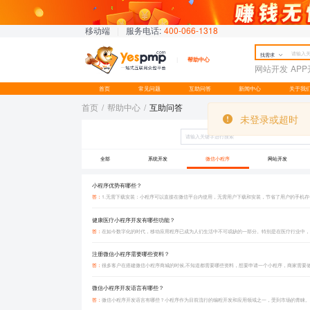
移动端
|
服务电话:
400-066-1318
找需求
帮助中心
网站开发
AP
首页
常见问题
互助问答
新闻中心
关于我
首页
/
帮助中心
/
互助问答
未登录或超时
未登录或超时
全部
系统开发
微信小程序
网站开发
小程序优势有哪些？
答：
1.无需下载安装：小程序可以直接在微信平台内使用，无需用户下载和安装，节省了用户的手机存
健康医疗小程序开发有哪些功能？
答：
注册微信小程序需要哪些资料？
答：
很多客户在搭建微信小程序商城的时候,不知道都需要哪些资料，想要申请一个小程序，商家需要
微信小程序开发语言有哪些？
答：